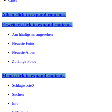
Close
Alben
click to expand contents
Erweitert
click to expand contents
Am häufigsten angesehen
Neueste Fotos
Neueste Alben
Zufällige Fotos
Menü
click to expand contents
Schlagworte
0
Suchen
Info